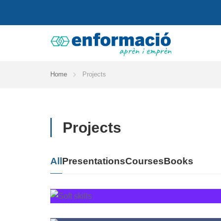
Home
Projects
Projects
All
Presentations
Courses
Books