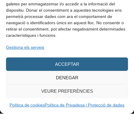
galetes per emmagatzemar i/o accedir a la informació del
dispositiu. Donar el consentiment a aquestes tecnologies ens
permetrà processar dades com ara el comportament de
navegació o identificadors únics en aquest lloc. No consentir o
retirar el consentiment, pot afectar negativament determinades
característiques i funcions.
info@enformacio.cat
Gestiona els serveis
ACCEPTAR
Tots els drets reservats.
©enformacio.cat – 2023
DENEGAR
Avís Legal
Política de privadesa
Poítica de cookies
VEURE PREFERÈNCIES
Contacte
Política de cookies
Política de Privadesa i Protecció de dades